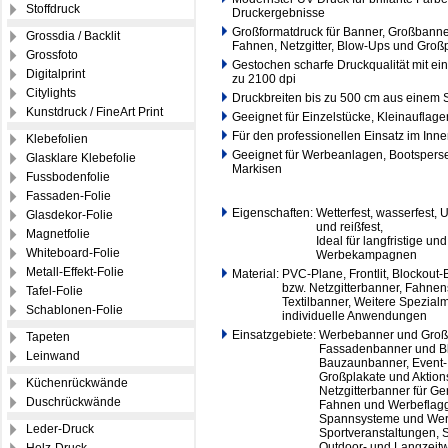
Stoffdruck
Druckergebnisse
Großformatdruck für Banner, Großbann
Grossdia / Backlit
Fahnen, Netzgitter, Blow-Ups und Groß
Grossfoto
Gestochen scharfe Druckqualität mit ein
Digitalprint
zu 2100 dpi
Citylights
Druckbreiten bis zu 500 cm aus einem 
Kunstdruck / FineArt Print
Geeignet für Einzelstücke, Kleinauflag
Für den professionellen Einsatz im Inn
Klebefolien
Geeignet für Werbeanlagen, Bootspers
Glasklare Klebefolie
Markisen
Fussbodenfolie
Fassaden-Folie
Eigenschaften: Wetterfest, wasserfest, 
Glasdekor-Folie
Eigenschaften:
und reißfest,
Magnetfolie
Eigenschaften:
Ideal für langfristige und
Whiteboard-Folie
Eigenschaften:
Werbekampagnen
Metall-Effekt-Folie
Material: PVC-Plane, Frontlit, Blockout
Material:
bzw. Netzgitterbanner, Fahnens
Tafel-Folie
Material:
Textilbanner, Weitere Spezialm
Schablonen-Folie
Material:
individuelle Anwendungen
Einsatzgebiete: Werbebanner und Groß
Tapeten
Einsatzgebiete:
Fassadenbanner und B
Leinwand
Einsatzgebiete:
Bauzaunbanner, Event-
Einsatzgebiete:
Großplakate und Aktio
Küchenrückwände
Einsatzgebiete:
Netzgitterbanner für G
Duschrückwände
Einsatzgebiete:
Fahnen und Werbeflag
Einsatzgebiete:
Spannsysteme und We
Leder-Druck
Einsatzgebiete:
Sportveranstaltungen,
Einsatzgebiete:
Outdoor- und Langzeit