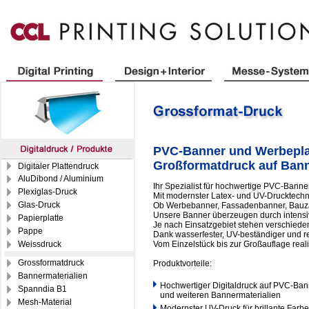
PVC-Banner und Werbepla
Großformatdruck auf Bann
Digitaler Plattendruck
AluDibond / Aluminium
Ihr Spezialist für hochwertige PVC-Ban
Plexiglas-Druck
Mit modernster Latex- und UV-Drucktechno
Glas-Druck
Ob Werbebanner, Fassadenbanner, Bauzaun
Unsere Banner überzeugen durch intensiv
Papierplatte
Je nach Einsatzgebiet stehen verschiede
Pappe
Dank wasserfester, UV-beständiger und re
Weissdruck
Vom Einzelstück bis zur Großauflage reali
Grossformatdruck
Produktvorteile:
Bannermaterialien
Hochwertiger Digitaldruck auf PVC-Ba
Spanndia B1
und weiteren Bannermaterialien
Mesh-Material
Modernster UV-Druck für brillante Farb