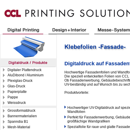
Digitaldruck auf Fassade
Digitaler Plattendruck
Hochwertige Fassadenfolien und Wandfo
AluDibond / Aluminium
Die speziell entwickelten Folien von CCL
Ob Fassadenwerbung, Gebäudebeschriftung
Plexiglas-Druck
UV-beständig und auf Wunsch bis zu sech
Glas-Druck
Papierplatte
Produktvorteile:
Pappe
Weissdruck
Hochwertiger UV-Digitaldruck auf spez
Grossformatdruck
Wandfolien
Bannermaterialien
Perfekt für Fassadenwerbung, Gebäude
großflächige Wandgrafiken
Spanndia B1
Spezialfolie für raue und glatte Fassa
Mesh-Material