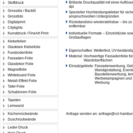
Brillante Druckqualität mit einer Auflös
Stoffdruck
dpi
Grossdia / Backlit
Spezieller Hochleistungskleber für sich
Grossfoto
anspruchsvollen Untergründen
Digitalprint
Rückstandslos wiederablösbar – bis zu 
entfernbar
Citylights
Kunstdruck / FineArt Print
Individuelle Formate – Einzelstücke sow
Großauflagen
Klebefolien
Glasklare Klebefolie
Eigenschaften: Wetterfest, UV-beständi
Fussbodenfolie
Material: Hochwertige Fassadenfolie für
Fassaden-Folie
Material:
Wandoberflächen
Glasdekor-Folie
Einsatzgebiete: Fassadenwerbung, Geb
Magnetfolie
Einsatzgebiete:
Wandgestaltung, Event
Einsatzgebiete:
Baustellenwerbung, te
Whiteboard-Folie
Einsatzgebiete:
Werbekampagnen und la
Metall-Effekt-Folie
Einsatzgebiete:
Werbung
Tafel-Folie
Schablonen-Folie
Tapeten
Leinwand
Küchenrückwände
Anfrage senden an: anfrage@ccl-hambur
Duschrückwände
Leder-Druck