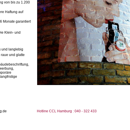
ung von bis zu 1.200
ere Haftung auf
6 Monate garantiert
ie Klein- und
g und langlebig
 raue und glatte
äudebeschriftung,
werbung,
mporäre
ngfristige
g.de
Hotline CCL Hamburg : 040 - 322 433