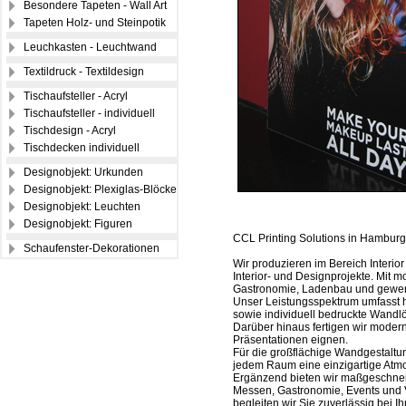
Besondere Tapeten - Wall Art
Tapeten Holz- und Steinpotik
Leuchkasten - Leuchtwand
Textildruck - Textildesign
Tischaufsteller - Acryl
Tischaufsteller - individuell
Tischdesign - Acryl
Tischdecken individuell
Designobjekt: Urkunden
Designobjekt: Plexiglas-Blöcke
Designobjekt: Leuchten
Designobjekt: Figuren
CCL Printing Solutions in Hamburg, 
Schaufenster-Dekorationen
Wir produzieren im Bereich Interio
Interior- und Designprojekte. Mit m
Gastronomie, Ladenbau und gewerb
Unser Leistungsspektrum umfasst h
sowie individuell bedruckte Wandl
Darüber hinaus fertigen wir modern
Präsentationen eignen.
Für die großflächige Wandgestaltu
jedem Raum eine einzigartige Atmo
Ergänzend bieten wir maßgeschneid
Messen, Gastronomie, Events und V
begleiten wir Sie zuverlässig bei Ih