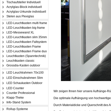
Tischaufsteller Individuell
Acrylglas-Block individuell
Acrylglas-Urkunde individuell
Stelen aus Plexiglas
LED-Leuchtkasten multi frame
LED-Leuchtkasten big frame
LED-Messewand XL
LED-Leuchtkasten slim 35mm
LED-Leuchtkasten Faltsystem
LED-Leuchtkasten Frame
LED-Leuchtkasten Frame duo
Leuchtkasten (Spanntechnik)
Leuchtkasten classic
Grossdia-Kasten outdoor
LED Leuchtrahmen 70x100
LED Einschubrahmen Slim
LED Schaukasten Outdoor
LED Counter
Wir zeigen Ihnen hier unsere Aufhänge-R
Counter Professional
Klapp-Theke
Die optimale Aufhängung von hochwertigen
Info-Stand System
Durch Materialdicke und Querschnitt des A
Rollup-Systeme